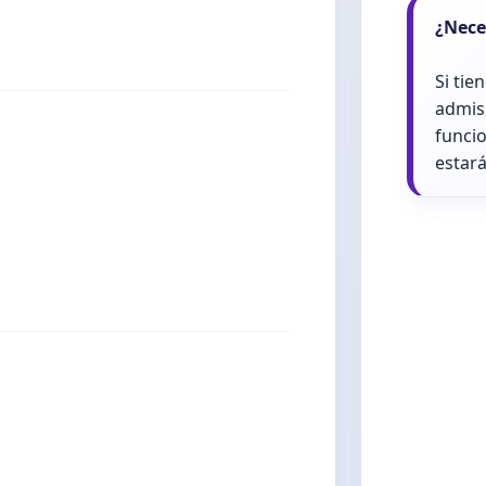
¿Nece
Si tie
admis
funci
estará